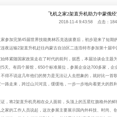
飞机之家2架直升机助力中蒙俄经
2018-11-4 9:43:58
点击：184
之家参加完第45届世界技能奥林匹克选拔赛后，初步迎来了短期
家连夜运输2架直升机赶往内蒙古自治区二连浩特市参加第十届中
家始终紧随国家政策走在了时代的前列，据悉，本届洽谈会主题为
时5天。有四个展馆，650个标准展位，参展企业达700多家，企
，不得不说这几年他们的努力是无法让人去想象的，就好比一首
家一路走来，跨过山川河流，缓缓地，一步一步地向着更大的胜
展证，将2架直升机亮相在众人面前，头顶上的五星红旗格外的鲜
机之家的工作人员说起，这次参展主要展示国内外科技、时尚、