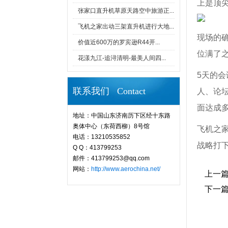
上是顶
张家口直升机草原天路空中旅游正...
飞机之家出动三架直升机进行大地...
现场的
价值近600万的罗宾逊R44开...
位满了
花漾九江-追浔清明-最美人间四...
5天的
联系我们 Contact
人、论
面达成
地址：中国山东济南历下区经十东路
奥体中心（东荷西柳）8号馆
飞机之家
电话：13210535852
战略打
Q Q：413799253
邮件：413799253@qq.com
网站：
http://www.aerochina.net/
上一
下一