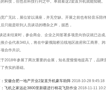
尖的科技，但也在科技行列之中。单就看这2架直升机就能知晓。
确宽广无比，展位皆以满座，并无空缺。开展之前也有轻音乐陪
之后只能是听到人员谈话的嘈杂之声，据悉，
会谈还未结束时，参会商会、企业之间签署多项意向协议就已达成
坛推介会代表340人，将在中蒙俄陆桥沿线地区政府和工商界、
多项合作共识。
于2018年参展了两次重要的会展，知名度慢慢地提高了，品牌
下了夯实的基础。
篇：
安徽合肥一地产开业2架直升机豪车助阵
2018-10-28 9:45:18
篇：
飞机之家远赴3800里新疆进行棉花飞防作业
2018-11-11 10:2