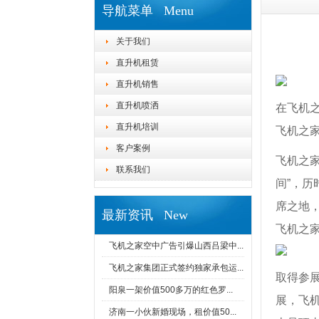
导航菜单 Menu
关于我们
直升机租赁
直升机销售
直升机喷洒
在飞机
直升机培训
飞机之
客户案例
飞机之
联系我们
间”，历
席之地
最新资讯 New
飞机之
飞机之家空中广告引爆山西吕梁中...
飞机之家集团正式签约独家承包运...
取得参
阳泉一架价值500多万的红色罗...
展，飞
济南一小伙新婚现场，租价值50...