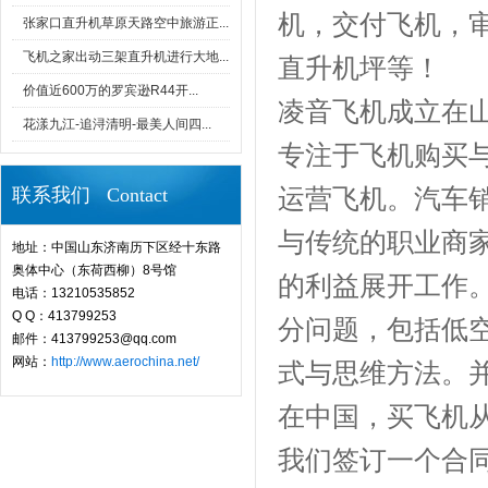
机，交付飞机，
张家口直升机草原天路空中旅游正...
飞机之家出动三架直升机进行大地...
直升机坪等！
价值近600万的罗宾逊R44开...
凌音飞机成立在
花漾九江-追浔清明-最美人间四...
专注于飞机购买
运营飞机。汽车
联系我们 Contact
与传统的职业商
地址：中国山东济南历下区经十东路
奥体中心（东荷西柳）8号馆
的利益展开工作
电话：13210535852
Q Q：413799253
分问题，包括低
邮件：413799253@qq.com
网站：
http://www.aerochina.net/
式与思维方法。
在中国，买飞机
我们签订一个合