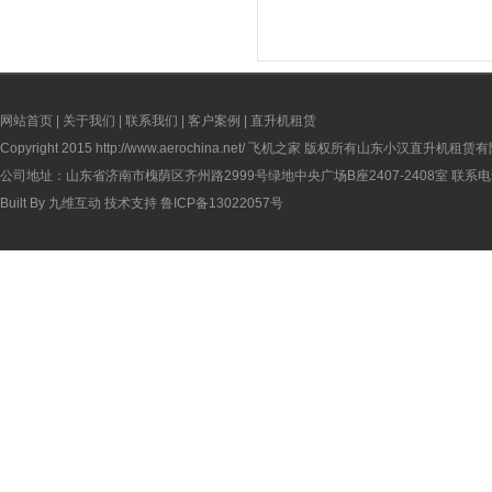
网站首页
|
关于我们
|
联系我们
|
客户案例
|
直升机租赁
Copyright 2015
http://www.aerochina.net/
飞机之家 版权所有山东小汉直升机租赁有
公司地址：山东省济南市槐荫区齐州路2999号绿地中央广场B座2407-2408室 联系电话：
Built By
九维互动
技术支持
鲁ICP备13022057号