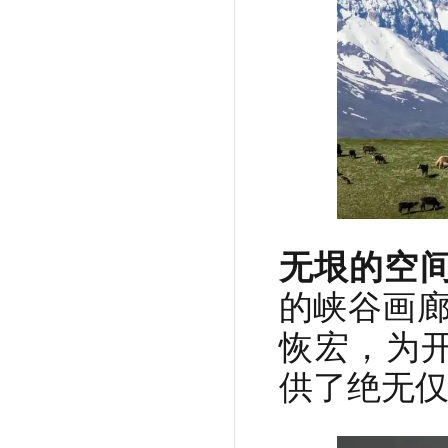
无垠的空
的峡谷画廊
恢宏，为
供了绝无