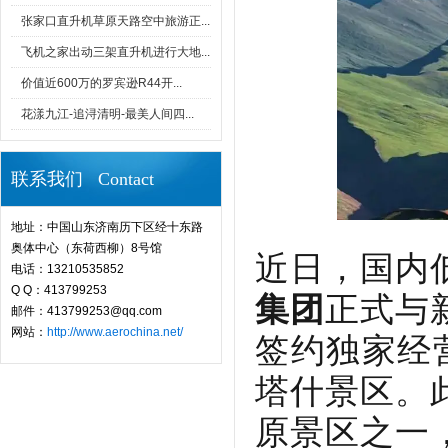
张家口直升机草原天路空中旅游正...
飞机之家出动三架直升机进行大地...
价值近600万的罗宾逊R44开...
花漾九江-追浔清明-最美人间四...
联系我们 Contact
地址：中国山东济南历下区经十东路
奥体中心（东荷西柳）8号馆
近日，国内
电话：13210535852
Q Q：413799253
集团
正式与
邮件：413799253@qq.com
网站：
http://www.aerochina.net/
签约独家经
塔什景区。
原景区之一