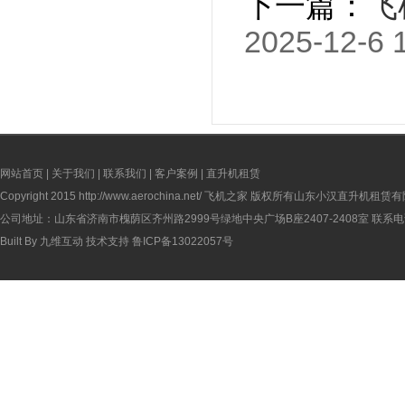
下一篇：
飞
2025-12-6 
网站首页
|
关于我们
|
联系我们
|
客户案例
|
直升机租赁
Copyright 2015
http://www.aerochina.net/
飞机之家 版权所有山东小汉直升机租赁有
公司地址：山东省济南市槐荫区齐州路2999号绿地中央广场B座2407-2408室 联系电话：
Built By
九维互动
技术支持
鲁ICP备13022057号