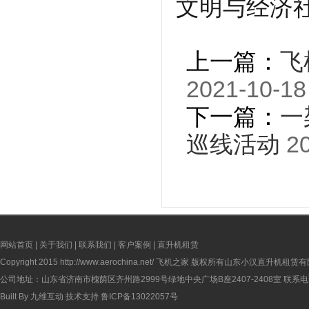
文明与经济
上一篇：
飞
2021-10-18
下一篇：
一
巡线活动
20
网站首页
|
关于我们
|
联系我们
|
客户案例
|
直升机租赁
Copyright 2015
http://www.aerochina.net/
飞机之家 版权所有山东小汉直升机租赁有
公司地址：山东省济南市槐荫区齐州路2999号绿地中央广场B座2407-2408室 联系电话：
Built By
九维互动
技术支持
鲁ICP备13022057号