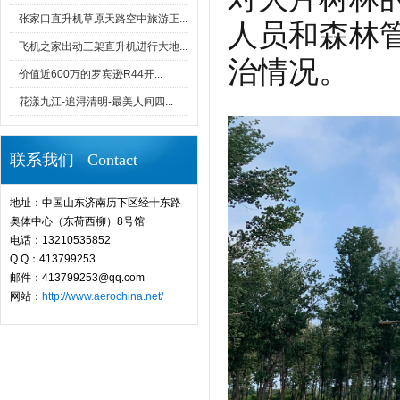
张家口直升机草原天路空中旅游正...
人员和森林
飞机之家出动三架直升机进行大地...
治情况。
价值近600万的罗宾逊R44开...
花漾九江-追浔清明-最美人间四...
联系我们 Contact
地址：中国山东济南历下区经十东路
奥体中心（东荷西柳）8号馆
电话：13210535852
Q Q：413799253
邮件：413799253@qq.com
网站：
http://www.aerochina.net/