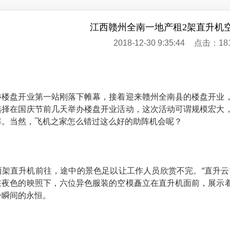
江西赣州全南一地产租2架直升机
2018-12-30 9:35:44
点击：18
乡楼盘开业第一站刚落下帷幕，接着迎来赣州全南县的楼盘开业
选择在国庆节前几天举办楼盘开业活动，这次活动可谓规模宏大
阵。当然，飞机之家怎么错过这么好的助阵机会呢？
两架直升机前往，途中的景色足以让工作人员欣赏不完。“直升云
在夜色的映照下，六位异色服装的空模矗立在直升机面前，展示
一瞬间的永恒。