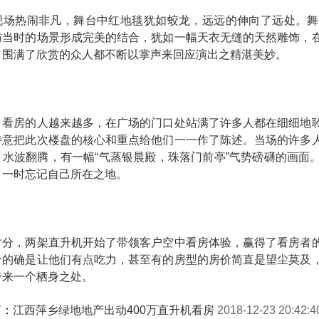
现场热闹非凡，舞台中红地毯犹如蛟龙，远远的伸向了远处。舞
与当时的场景形成完美的结合，犹如一幅天衣无缝的天然雕饰，
，围满了欣赏的众人都不断以掌声来回应演出之精湛美妙。
，看房的人越来越多，在广场的门口处站满了许多人都在细细地
特意把此次楼盘的核心和重点给他们一一作了陈述。当场的许多
，水波翻腾，有一幅“气蒸银晨殿，珠落门前亭”气势磅礴的画面
，一时忘记自己所在之地。
时分，两架直升机开始了带领客户空中看房体验，赢得了看房者
价的确是让他们有点吃力，甚至有的房型的房价简直是望尘莫及
带来一个栖身之处。
篇：
江西萍乡绿地地产出动400万直升机看房
2018-12-23 20:42:4