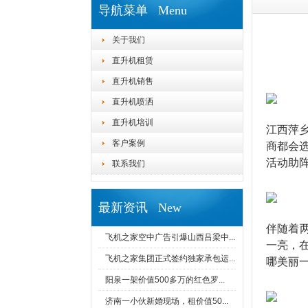
导航菜单 Menu
关于我们
直升机租赁
直升机销售
直升机喷洒
直升机培训
江西萍
客户案例
商都会
活动助
联系我们
最新资讯 New
伴随着
飞机之家空中广告引爆山西吕梁中...
一亮，
飞机之家集团正式签约独家承包运...
哪美丽
阳泉一架价值500多万的红色罗...
济南一小伙新婚现场，租价值50...