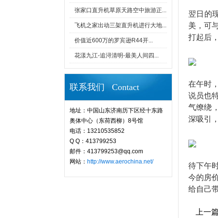
张家口直升机草原天路空中旅游正...
翌日的
美，可
飞机之家出动三架直升机进行大地...
打起后
价值近600万的罗宾逊R44开...
花漾九江-追浔清明-最美人间四...
在午时
联系我们 Contact
说员也
气缭绕
地址：中国山东济南历下区经十东路
深吸引
奥体中心（东荷西柳）8号馆
电话：13210535852
Q Q：413799253
邮件：413799253@qq.com
网站：
http://www.aerochina.net/
待下午
今的房
给自己
上一