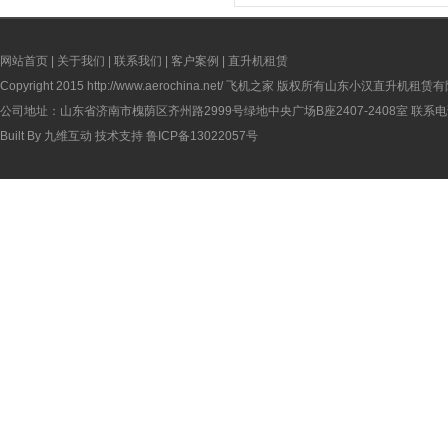
网站首页
|
关于我们
|
联系我们
|
客户案例
|
直升机租赁
Copyright 2015
http://www.aerochina.net/
飞机之家 版权所有山东小汉直升机租赁有
公司地址：山东省济南市槐荫区齐州路2999号绿地中央广场B座2407-2408室 联系电话：
Built By
九维互动
技术支持
鲁ICP备13022057号