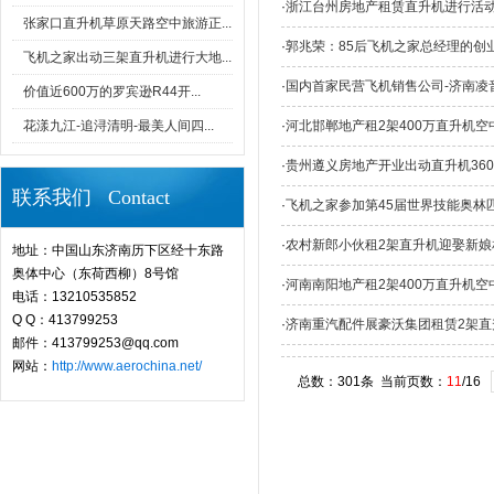
·
浙江台州房地产租赁直升机进行活
张家口直升机草原天路空中旅游正...
·
郭兆荣：85后飞机之家总经理的创
飞机之家出动三架直升机进行大地...
·
国内首家民营飞机销售公司-济南凌
价值近600万的罗宾逊R44开...
花漾九江-追浔清明-最美人间四...
·
河北邯郸地产租2架400万直升机空
·
贵州遵义房地产开业出动直升机36
联系我们 Contact
·
飞机之家参加第45届世界技能奥林
·
农村新郎小伙租2架直升机迎娶新娘
地址：中国山东济南历下区经十东路
奥体中心（东荷西柳）8号馆
·
河南南阳地产租2架400万直升机空
电话：13210535852
Q Q：413799253
·
济南重汽配件展豪沃集团租赁2架直
邮件：413799253@qq.com
网站：
http://www.aerochina.net/
总数：301条 当前页数：
11
/16