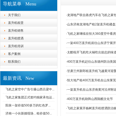
导航菜单 Menu
关于我们
·
龙湖地产联合路虎汽车在飞机之家
直升机租赁
·
山东济南龙湖地产租2架直升机楼盘
直升机销售
·
飞机之家继续在恒大360度空中看房
直升机喷洒
·
一架400万直升机前往山东济宁展
直升机培训
·
太酷啦开飞机吃火锅吃出励志的味
客户案例
联系我们
·
400万直升机赶往山东德州防治美
·
甘肃兰州新郎租直升机飞越黄河迎
最新资讯 New
·
恒大地产租400万直升机在山东莱芜
飞机之家空中广告引爆山西吕梁中...
·
一架直升机在山东济南黄河沿岸附
飞机之家集团正式签约独家承包运...
·
400万直升机助阵山西陈醋文化节
阳泉一架价值500多万的红色罗...
·
飞机之家展开杨树直升机喷洒防治
济南一小伙新婚现场，租价值50...